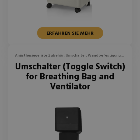
ERFAHREN SIE MEHR
Anästhesiegeräte Zubehör, Umschalter, Wandbefestigungen
Umschalter (Toggle Switch)
und Halterungen
for Breathing Bag and
Ventilator