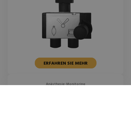
ERFAHREN SIE MEHR
Anästhesie-Monitoring
Anästhesieüberwachungsgerät
Mindray ePM 12