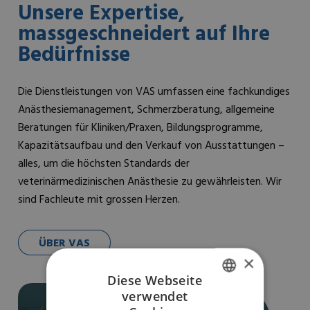
Unsere Expertise,
massgeschneidert auf Ihre
Bedürfnisse
Die Dienstleistungen von VAS umfassen eine fachkundiges
Anästhesiemanagement, Schmerzberatung, allgemeine
Beratungen für Kliniken/Praxen, Bildungsprogramme,
Kapazitätsaufbau und den Verkauf von Ausstattungen –
alles, um die höchsten Standards der
veterinärmedizinischen Anästhesie zu gewährleisten. Wir
sind Fachleute mit grossen Herzen.
ÜBER VAS
×
Diese Webseite
verwendet
ENGLISH