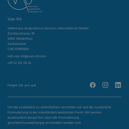
Vas-Int
Veterinary Anaesthesia Services International GmbH
Zürcherstrasse 39
8400 Winterthur
Switzerland
CHE-113197800
info.vas-int@vas-int.com
+41 52 212 38 32
Folgen Sie uns auf
Um die Lesbarkeit zu vereinfachen verzichten wir auf die zusätzliche
Formulierung in der männlichen/weiblichen Form. Wir weisen
ausdrücklich darauf hin, dass die Formulierung
geschlechtsunabhängig verstanden werden soll.