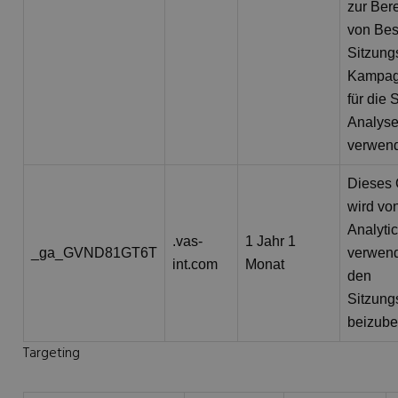
zur Ber
von Bes
Sitzung
Kampag
für die S
Analyse
verwend
Dieses 
wird vo
Analyti
.vas-
1 Jahr 1
_ga_GVND81GT6T
verwend
int.com
Monat
den
Sitzung
beizube
Targeting