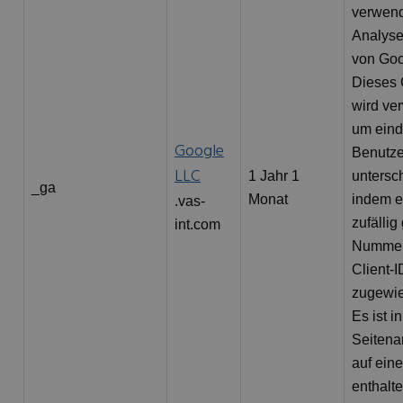
verwen
Analyse
von Goo
Dieses 
wird ve
um eind
Google
Benutze
LLC
1 Jahr 1
untersc
_ga
Monat
indem e
.vas-
zufällig
int.com
Nummer
Client-I
zugewie
Es ist i
Seitena
auf eine
enthalt