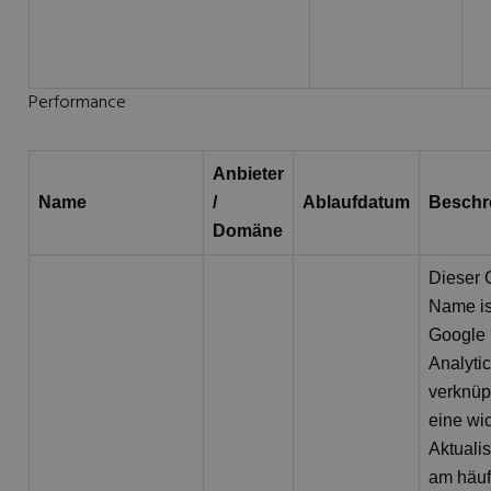
Performance
Anbieter
Name
/
Ablaufdatum
Beschr
Domäne
Dieser 
Name is
Google 
Analyti
verknüpf
eine wi
Aktuali
am häuf