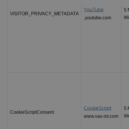
YouTube
5 
VISITOR_PRIVACY_METADATA
W
.youtube.com
CookieScript
5 
CookieScriptConsent
W
www.vas-int.com