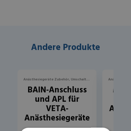
Andere Produkte
Anästhesiegeräte Zubehör, Umschalter,
Anästhesiege
BAIN-Anschluss
Moni
Wandbefestigungen und Halterungen
Wandbefest
und APL für
TOP
VETA-
Anäst
Anästhesiegeräte