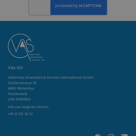
Vas-Int
Veterinary Anaesthesia Services International GmbH
Zürcherstrasse 39
8400 Winterthur
Switzerland
CHE-113197800
info.vas-int@vas-int.com
+41 52 212 38 32