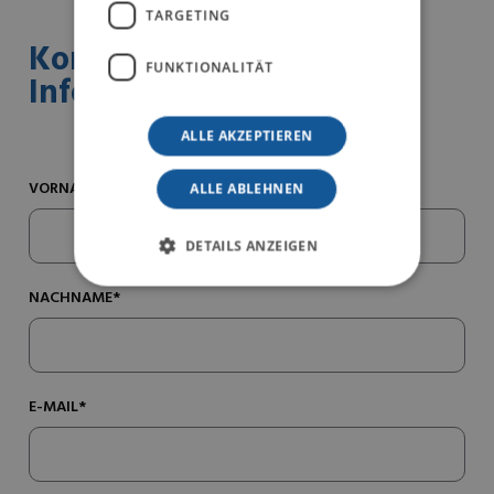
TARGETING
Kontaktieren Sie uns für
FUNKTIONALITÄT
Informationen
ALLE AKZEPTIEREN
VORNAME*
ALLE ABLEHNEN
DETAILS ANZEIGEN
NACHNAME*
E-MAIL*