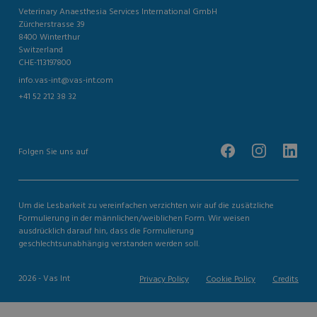
Veterinary Anaesthesia Services International GmbH
Zürcherstrasse 39
8400 Winterthur
Switzerland
CHE-113197800
info.vas-int@vas-int.com
+41 52 212 38 32
Folgen Sie uns auf
Um die Lesbarkeit zu vereinfachen verzichten wir auf die zusätzliche
Formulierung in der männlichen/weiblichen Form. Wir weisen
ausdrücklich darauf hin, dass die Formulierung
geschlechtsunabhängig verstanden werden soll.
2026 - Vas Int
Privacy Policy
Cookie Policy
Credits