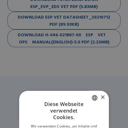
ESP_EVP_EDS VET PDF (5.83MB)
DOWNLOAD ESP VET DATASHEET_20210712
PDF (89.93KB)
DOWNLOAD H-046-021887-00 ESP VET
OPS MANUAL(ENGLISH)-5.0 PDF (2.23MB)
Andere Produkte
×
Diese Webseite
verwendet
ENGLISH
Cookies.
GERMAN
Wir verwenden Cookies, um Inhalte und