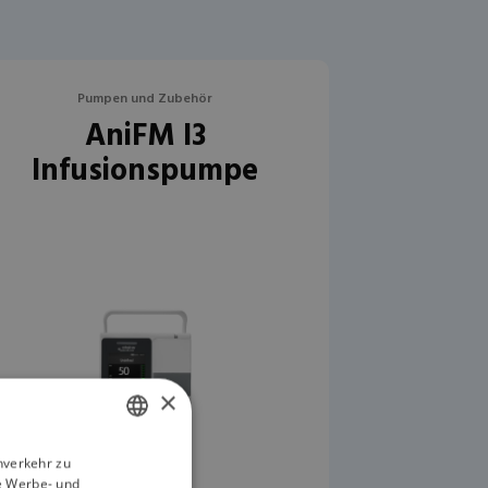
Pumpen und Zubehör
AniFM I3
Infusionspumpe
×
nverkehr zu
ENGLISH
e Werbe- und