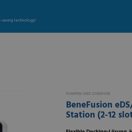
fe-saving technology!
PUMPEN UND ZUBEHÖR
BeneFusion eDS
Station (2-12 slo
Flexible Docking-Lösung. H