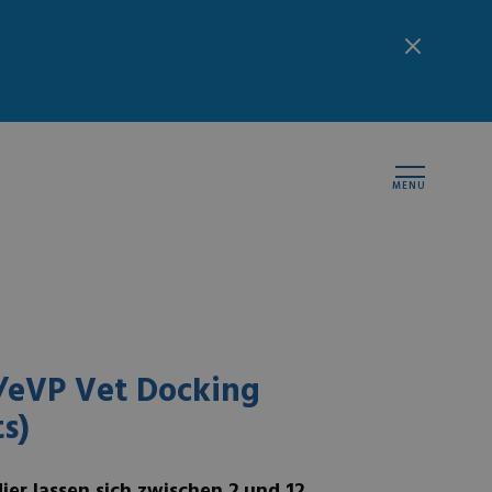
MENU
/eVP Vet Docking
ts)
ier lassen sich zwischen 2 und 12