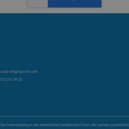
fo.vas-int@vas-int.com
1 52 212 38 32
iche Formulierung in der männlichen/weiblichen Form. Wir weisen ausdrückli