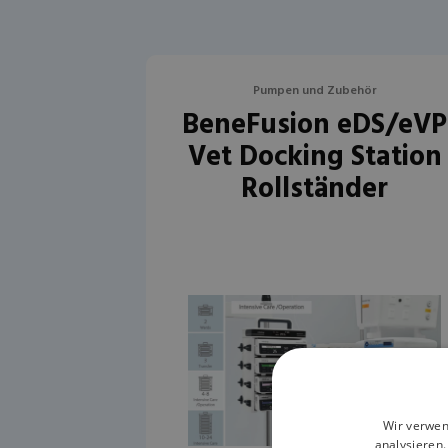
Pumpen und Zubehör
BeneFusion eDS/eVP
Vet Docking Station
Rollständer
Wir verwen
analysieren