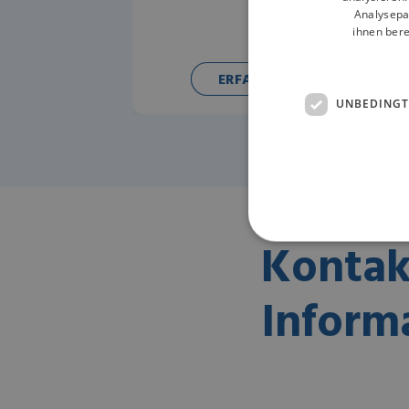
Analysepa
ihnen bere
ERFAHREN SIE MEHR
UNBEDINGT
Kontak
Inform