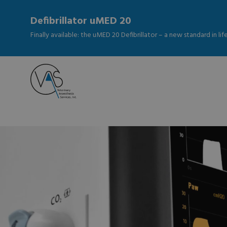
Defibrillator uMED 20
Finally available: the uMED 20 Defibrillator – a new standard in li