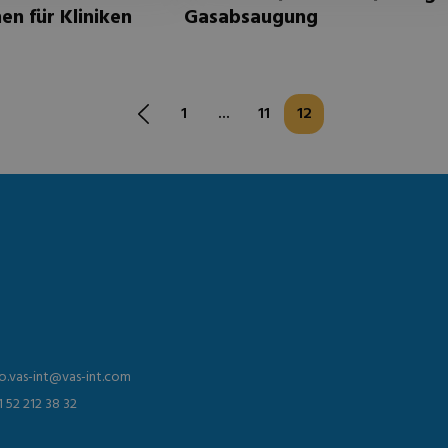
nen für Kliniken
Gasabsaugung
1
...
11
12
fo.vas-int@vas-int.com
1 52 212 38 32