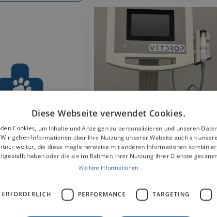
Diese Webseite verwendet Cookies.
den Cookies, um Inhalte und Anzeigen zu personalisieren und unseren Date
. Wir geben Informationen über Ihre Nutzung unserer Website auch an unser
rtner weiter, die diese möglicherweise mit anderen Informationen kombiniere
itgestellt haben oder die sie im Rahmen Ihrer Nutzung ihrer Dienste gesam
Weitere Informationen
me (Laser/ Vetdrop®)
Therapie systeme (Laser/ Vetdrop®)
terinary Laser
Vetdrop®
klusive
 ERFORDERLICH
PERFORMANCE
TARGETING
ser