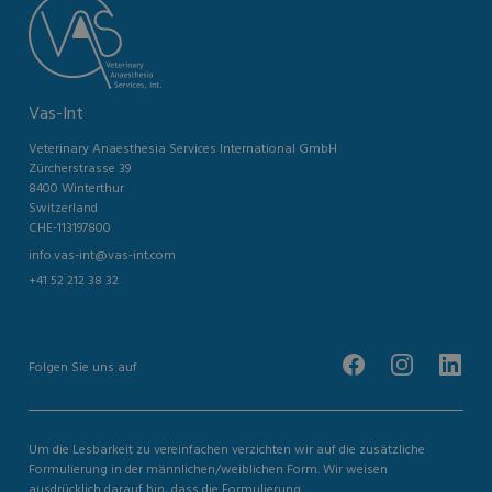
Vas-Int
Veterinary Anaesthesia Services International GmbH
Zürcherstrasse 39
8400 Winterthur
Switzerland
CHE-113197800
info.vas-int@vas-int.com
+41 52 212 38 32
Folgen Sie uns auf
Um die Lesbarkeit zu vereinfachen verzichten wir auf die zusätzliche
Formulierung in der männlichen/weiblichen Form. Wir weisen
ausdrücklich darauf hin, dass die Formulierung