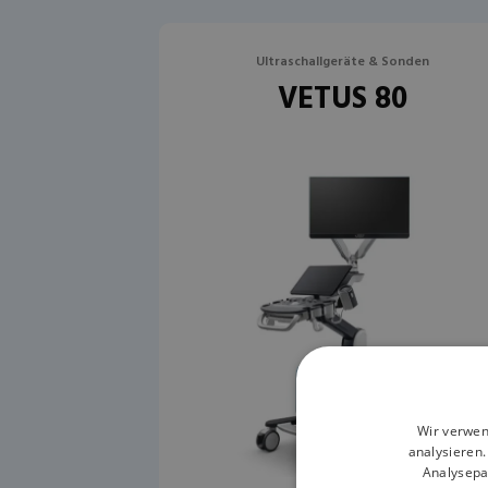
Ultraschallgeräte & Sonden
VETUS 80
Wir verwen
analysieren
Analysepa