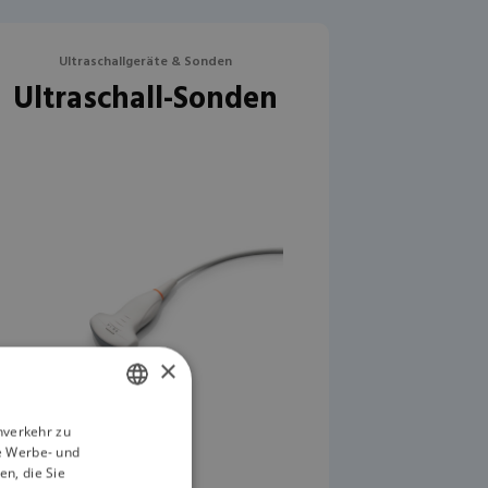
Ultraschallgeräte & Sonden
Ultraschall-Sonden
×
nverkehr zu
ENGLISH
e Werbe- und
GERMAN
n, die Sie