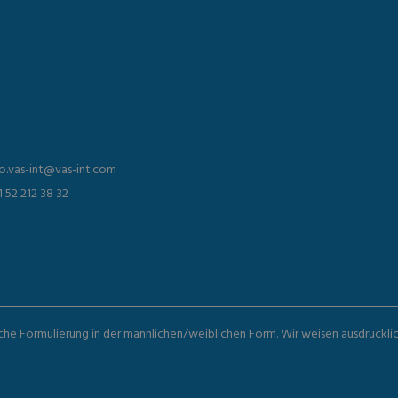
fo.vas-int@vas-int.com
1 52 212 38 32
iche Formulierung in der männlichen/weiblichen Form. Wir weisen ausdrückli