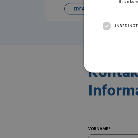
ihnen bere
ERFAHREN SIE MEHR
UNBEDINGT
Kontak
Inform
VORNAME*