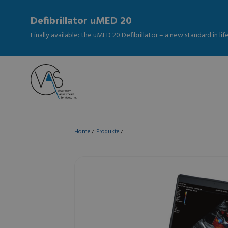
Defibrillator uMED 20
Finally available: the uMED 20 Defibrillator – a new standard in li
Home
Produkte