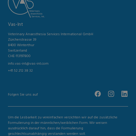
Vas-Int
Veterinary Anaesthesia Services International GmbH
Zürcherstrasse 39
8400 Winterthur
Switzerland
CHE-113197800
info.vas-int@vas-int.com
+41 52 212 38 32
Folgen Sie uns auf
Um die Lesbarkeit zu vereinfachen verzichten wir auf die zusätzliche
Formulierung in der männlichen/weiblichen Form. Wir weisen
ausdrücklich darauf hin, dass die Formulierung
geschlechtsunabhängig verstanden werden soll.