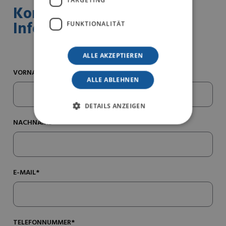
TARGETING
Kontaktieren Sie uns für
Informationen
FUNKTIONALITÄT
ALLE AKZEPTIEREN
VORNAME*
ALLE ABLEHNEN
DETAILS ANZEIGEN
NACHNAME*
E-MAIL*
TELEFONNUMMER*