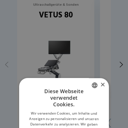
Ultraschallgeräte & Sonden
Ultras
VETUS 80
R
×
Diese Webseite
verwendet
ENGLISH
Cookies.
GERMAN
Wir verwenden Cookies, um Inhalte und
Anzeigen zu personalisieren und unseren
ERFAHREN SIE MEHR
ERFA
Datenverkehr zu analysieren. Wir geben