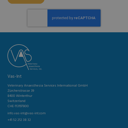
Vas-Int
Veterinary Anaesthesia Services International GmbH
Zürcherstrasse 39
8400 Winterthur
Switzerland
CHE-113197800
info.vas-int@vas-int.com
+41 52 212 38 32