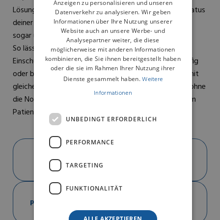
Anzeigen zu personalisieren und unseren
Lösung für deine klinischen Anforderungen, um den Status
Datenverkehr zu analysieren. Wir geben
deiner Patienten überall und jederzeit zu überwachen,
Informationen über Ihre Nutzung unserer
Website auch an unsere Werbe- und
sogar unterwegs über mobile Geräte.
Analysepartner weiter, die diese
So lässt sich der Benevision N1- Monitor einfach als
möglicherweise mit anderen Informationen
kombinieren, die Sie ihnen bereitgestellt haben
Einschubmodul verwenden und deckt damit die im Käfig
oder die sie im Rahmen Ihrer Nutzung ihrer
oder beim Transport überwachten Parameter schon mit
Dienste gesammelt haben.
Weitere
gleichem Gerät ( also ohne Werteveränderungen und ohne
Informationen
die Notwendigkeit Patientenkabel lösen und wieder am
Patienten befestigen zu müssen ) ab.
UNBEDINGT ERFORDERLICH
PERFORMANCE
DOWNLOAD
BROCHURE_ENG_BENEVISIONN12-15 PDF
TARGETING
(0.97MB)
FUNKTIONALITÄT
DOWNLOAD
PRODUKTSPEZIFIKATION_N17_N15_N12 PDF
(699.93KB)
ALLE AKZEPTIEREN