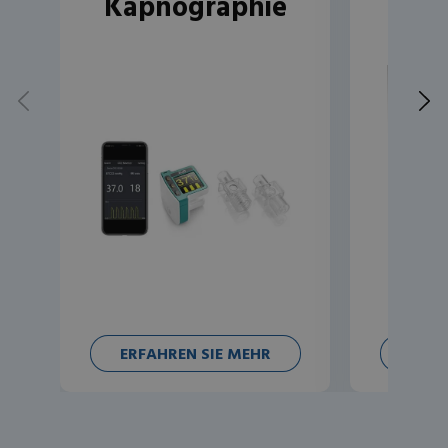
Kapnographie
ERFAHREN SIE MEHR
ERFA