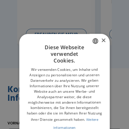
ERFAHREN SIE MEHR
ERFA
×
Diese Webseite
verwendet
ENGLISH
Cookies.
GERMAN
Wir verwenden Cookies, um Inhalte und
Anzeigen zu personalisieren und unseren
Datenverkehr zu analysieren. Wir geben
Kontaktieren Sie uns für
Informationen über Ihre Nutzung unserer
Website auch an unsere Werbe- und
Informationen
Analysepartner weiter, die diese
möglicherweise mit anderen Informationen
kombinieren, die Sie ihnen bereitgestellt
haben oder die sie im Rahmen Ihrer Nutzung
ihrer Dienste gesammelt haben.
Weitere
VORNAME*
Informationen