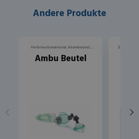
Andere Produkte
Verbrauchsmaterial, Atembeutel,
Zahnsanier
Ambu Beutel
Lipp
Verbrauchsartikel
Ve