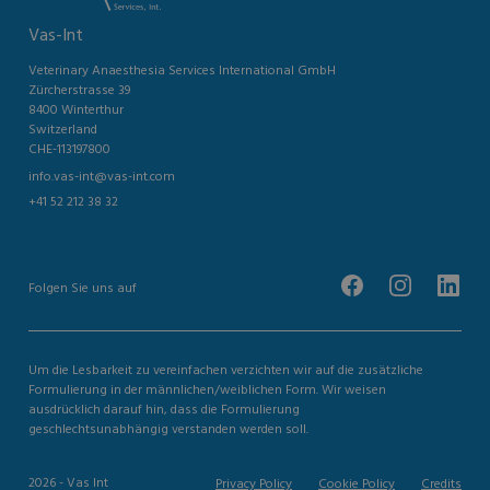
Vas-Int
Veterinary Anaesthesia Services International GmbH
Zürcherstrasse 39
8400 Winterthur
Switzerland
CHE-113197800
info.vas-int@vas-int.com
+41 52 212 38 32
Folgen Sie uns auf
Um die Lesbarkeit zu vereinfachen verzichten wir auf die zusätzliche
Formulierung in der männlichen/weiblichen Form. Wir weisen
ausdrücklich darauf hin, dass die Formulierung
geschlechtsunabhängig verstanden werden soll.
2026 - Vas Int
Privacy Policy
Cookie Policy
Credits