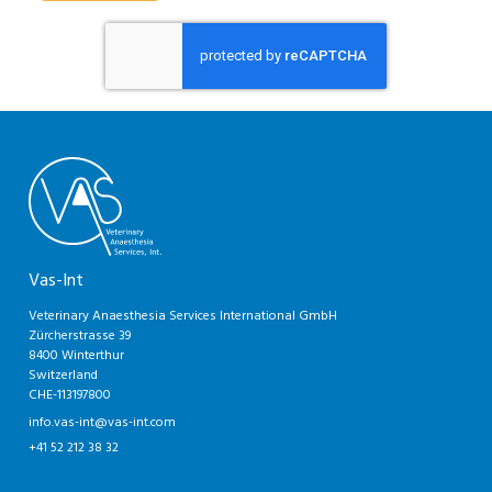
Vas-Int
Veterinary Anaesthesia Services International GmbH
Zürcherstrasse 39
8400 Winterthur
Switzerland
CHE-113197800
info.vas-int@vas-int.com
+41 52 212 38 32