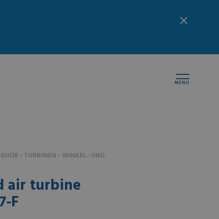
MENU
HÖR - TURBINEN - WINKEL- UND
 air turbine
7-F