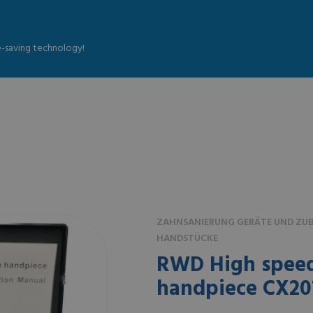
fe-saving technology!
ZAHNSANIERUNG GERÄTE UND ZUBE
HANDSTÜCKE
RWD High speed
handpiece CX20