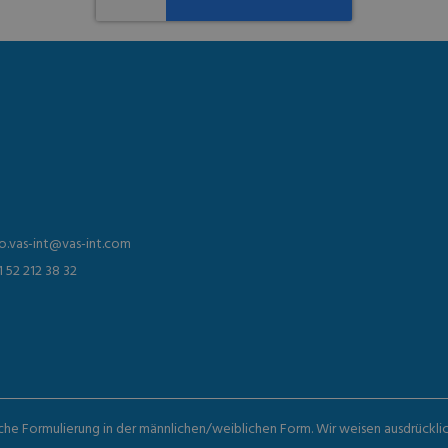
fo.vas-int@vas-int.com
1 52 212 38 32
iche Formulierung in der männlichen/weiblichen Form. Wir weisen ausdrückli