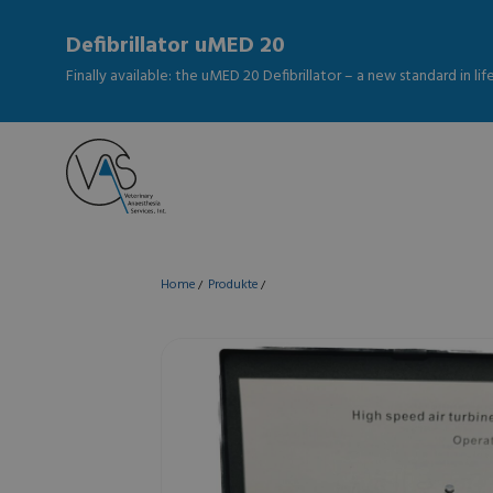
Defibrillator uMED 20
Finally available: the uMED 20 Defibrillator – a new standard in li
Home
Produkte