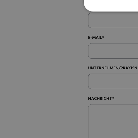
VORNAME*
E-MAIL*
UNTERNEHMEN/PRAXISN
NACHRICHT*