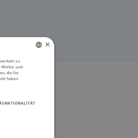
×
nverkehr zu
ENGLISH
e Werbe- und
GERMAN
n, die Sie
melt haben.
FUNKTIONALITÄT