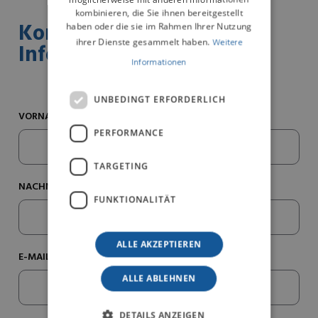
kombinieren, die Sie ihnen bereitgestellt
Kontaktieren Sie uns für
haben oder die sie im Rahmen Ihrer Nutzung
ihrer Dienste gesammelt haben.
Weitere
Informationen
Informationen
UNBEDINGT ERFORDERLICH
VORNAME*
PERFORMANCE
TARGETING
NACHNAME*
FUNKTIONALITÄT
ALLE AKZEPTIEREN
E-MAIL*
ALLE ABLEHNEN
DETAILS ANZEIGEN