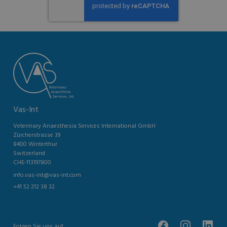
Vas-Int
Veterinary Anaesthesia Services International GmbH
Zürcherstrasse 39
8400 Winterthur
Switzerland
CHE-113197800
info.vas-int@vas-int.com
+41 52 212 38 32
Folgen Sie uns auf