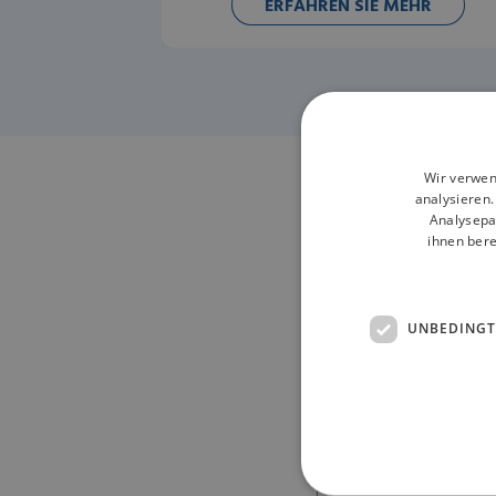
ERFAHREN SIE MEHR
Wir verwen
analysieren
Kontak
Analysepa
ihnen bere
Inform
UNBEDINGT
VORNAME*