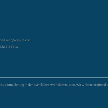
fo.vas-int@vas-int.com
1 52 212 38 32
iche Formulierung in der männlichen/weiblichen Form. Wir weisen ausdrückli