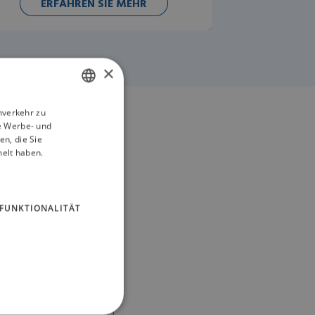
ERFAHREN SIE MEHR
×
nverkehr zu
ENGLISH
e Werbe- und
GERMAN
n, die Sie
melt haben.
FUNKTIONALITÄT