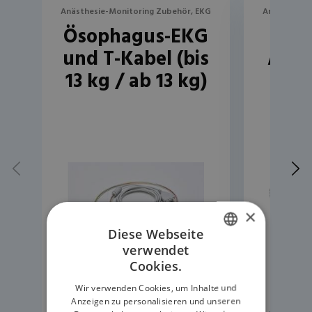
Anästhesie-Monitoring Zubehör, EKG
Anästhesie-
Ösophagus-EKG
und T-Kabel (bis
Able
13 kg / ab 13 kg)
Pati
×
Diese Webseite
verwendet
ENGLISH
Cookies.
GERMAN
Wir verwenden Cookies, um Inhalte und
Anzeigen zu personalisieren und unseren