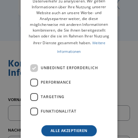
Datenverkehr zu analysieren. Wir geben
ERFAHREN SIE MEHR
ERFA
Informationen über Ihre Nutzung unserer
Website auch an unsere Werbe- und
Analysepartner weiter, die diese
möglicherweise mit anderen Informationen
kombinieren, die Sie ihnen bereitgestellt
haben oder die sie im Rahmen Ihrer Nutzung
ihrer Dienste gesammelt haben.
Weitere
Informationen
Kontaktieren Sie uns für
UNBEDINGT ERFORDERLICH
Informationen
PERFORMANCE
TARGETING
VORNAME*
FUNKTIONALITÄT
NACHNAME*
ALLE AKZEPTIEREN