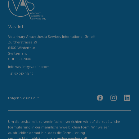
Vas-Int
Veterinary Anaesthesia Services International GmbH
Zürcherstrasse 39
8400 Winterthur
Switzerland
CHE-113197800
info.vas-int@vas-int.com
+41 52 212 38 32
Folgen Sie uns auf
Um die Lesbarkeit zu vereinfachen verzichten wir auf die zusätzliche
Formulierung in der männlichen/weiblichen Form. Wir weisen
ausdrücklich darauf hin, dass die Formulierung
geschlechtsunabhängig verstanden werden soll.